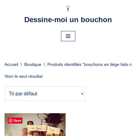
Aller
Dessine-moi un bouchon
au
contenu
Accueil
\
Boutique
\
Produits identifiés “bouchons en liège faits ma
Voici le seul résultat
Save